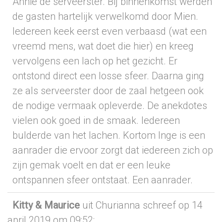
Annie de serveerster. Bij binnenkomst werden
de gasten hartelijk verwelkomd door Mien.
Iedereen keek eerst even verbaasd (wat een
vreemd mens, wat doet die hier) en kreeg
vervolgens een lach op het gezicht. Er
ontstond direct een losse sfeer. Daarna ging
ze als serveerster door de zaal hetgeen ook
de nodige vermaak opleverde. De anekdotes
vielen ook goed in de smaak. Iedereen
bulderde van het lachen. Kortom Inge is een
aanrader die ervoor zorgt dat iedereen zich op
zijn gemak voelt en dat er een leuke
ontspannen sfeer ontstaat. Een aanrader.
Kitty & Maurice
uit Churianna
schreef op 14
april 2019
om 09:52
: