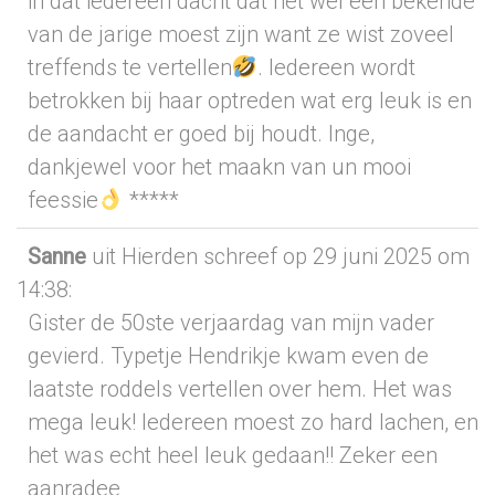
in dat iedereen dacht dat het wel een bekende
van de jarige moest zijn want ze wist zoveel
treffends te vertellen
. Iedereen wordt
betrokken bij haar optreden wat erg leuk is en
de aandacht er goed bij houdt. Inge,
dankjewel voor het maakn van un mooi
feessie
*****
Sanne
uit Hierden
schreef op 29 juni 2025
om
14:38
:
Gister de 50ste verjaardag van mijn vader
gevierd. Typetje Hendrikje kwam even de
laatste roddels vertellen over hem. Het was
mega leuk! Iedereen moest zo hard lachen, en
het was echt heel leuk gedaan!! Zeker een
aanradee