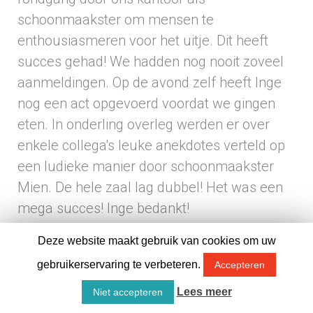
schoonmaakster om mensen te
enthousiasmeren voor het uitje. Dit heeft
succes gehad! We hadden nog nooit zoveel
aanmeldingen. Op de avond zelf heeft Inge
nog een act opgevoerd voordat we gingen
eten. In onderling overleg werden er over
enkele collega's leuke anekdotes verteld op
een ludieke manier door schoonmaakster
Mien. De hele zaal lag dubbel! Het was een
mega succes! Inge bedankt!
Deze website maakt gebruik van cookies om uw
Peter Baltus
uit Lieren
schreef op 4 oktober
2018
om 14:06
:
gebruikerservaring te verbeteren.
Accepteren
Beste Inge, tijdens ons golftoernooi heb je ons
Wat kan ik voor u betekenen?
Lees meer
Niet accepteren
kostelijk en hilarisch vermaakt met je