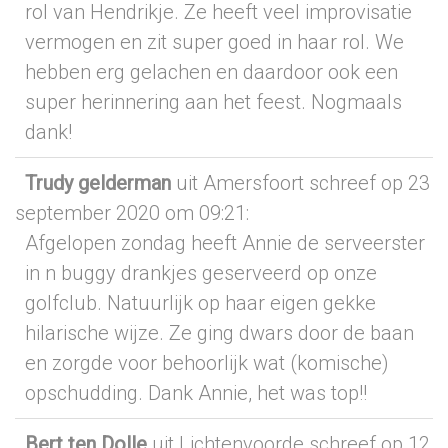
rol van Hendrikje. Ze heeft veel improvisatie
vermogen en zit super goed in haar rol. We
hebben erg gelachen en daardoor ook een
super herinnering aan het feest. Nogmaals
dank!
Trudy gelderman
uit Amersfoort
schreef op 23
september 2020
om 09:21
:
Afgelopen zondag heeft Annie de serveerster
in n buggy drankjes geserveerd op onze
golfclub. Natuurlijk op haar eigen gekke
hilarische wijze. Ze ging dwars door de baan
en zorgde voor behoorlijk wat (komische)
opschudding. Dank Annie, het was top!!
Bert ten Dolle
uit Lichtenvoorde
schreef op 12